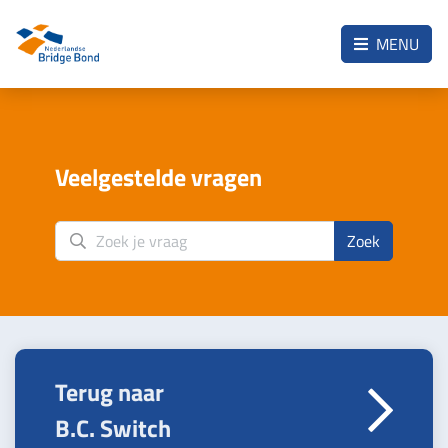
Skip to the main content
MENU
Veelgestelde vragen
Zoek
Terug naar
B.C. Switch