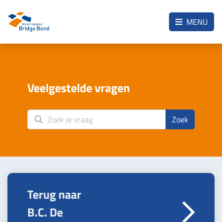
Skip to the main content
MENU
Veelgestelde vragen
Zoek
Terug naar
B.C. De