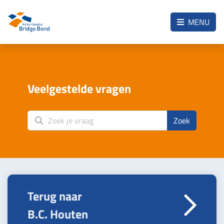
Skip to the main content
MENU
Veelgestelde vragen
Zoek
Terug naar
B.C. Houten